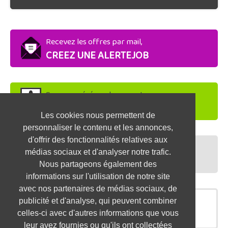
Recevez les offres par mail,
CREEZ UNE ALERTEJOB
Soyez repéré par les recruteurs,
DEPOSEZ VOTRE CV
Les cookies nous permettent de
personnaliser le contenu et les annonces,
d'offrir des fonctionnalités relatives aux
Préparez vos entretiens,
médias sociaux et d'analyser notre trafic.
TESTEZ-VOUS
Nous partageons également des
informations sur l'utilisation de notre site
avec nos partenaires de médias sociaux, de
publicité et d'analyse, qui peuvent combiner
OFFRES SIMILAIRES
celles-ci avec d'autres informations que vous
leur avez fournies ou qu'ils ont collectées