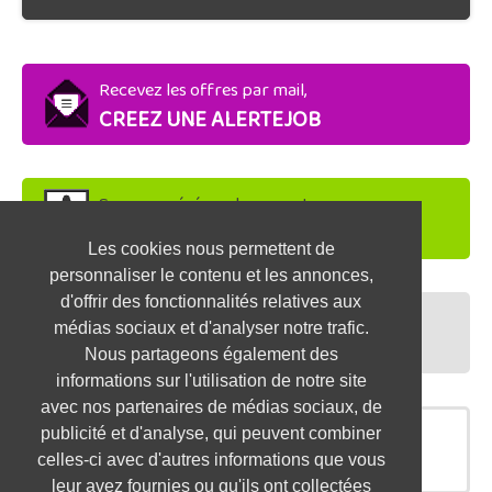
Recevez les offres par mail,
CREEZ UNE ALERTEJOB
Soyez repéré par les recruteurs,
DEPOSEZ VOTRE CV
Les cookies nous permettent de
personnaliser le contenu et les annonces,
d'offrir des fonctionnalités relatives aux
Préparez vos entretiens,
médias sociaux et d'analyser notre trafic.
TESTEZ-VOUS
Nous partageons également des
informations sur l'utilisation de notre site
avec nos partenaires de médias sociaux, de
publicité et d'analyse, qui peuvent combiner
OFFRES SIMILAIRES
celles-ci avec d'autres informations que vous
leur avez fournies ou qu'ils ont collectées