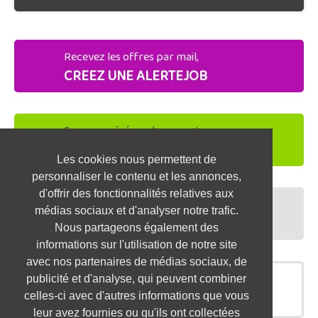
Recevez les offres par mail,
CREEZ UNE ALERTEJOB
Soyez repéré par les recruteurs,
DEPOSEZ VOTRE CV
Les cookies nous permettent de
personnaliser le contenu et les annonces,
d'offrir des fonctionnalités relatives aux
Préparez vos entretiens,
médias sociaux et d'analyser notre trafic.
TESTEZ-VOUS
Nous partageons également des
informations sur l'utilisation de notre site
avec nos partenaires de médias sociaux, de
publicité et d'analyse, qui peuvent combiner
OFFRES SIMILAIRES
celles-ci avec d'autres informations que vous
leur avez fournies ou qu'ils ont collectées