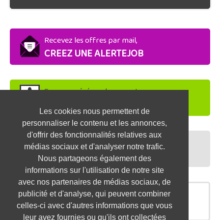
Recevez les offres par mail,
CREEZ UNE ALERTEJOB
Soyez repéré par les recruteurs,
DEPOSEZ VOTRE CV
Les cookies nous permettent de
personnaliser le contenu et les annonces,
d'offrir des fonctionnalités relatives aux
Préparez vos entretiens,
médias sociaux et d'analyser notre trafic.
TESTEZ-VOUS
Nous partageons également des
informations sur l'utilisation de notre site
avec nos partenaires de médias sociaux, de
publicité et d'analyse, qui peuvent combiner
OFFRES SIMILAIRES
celles-ci avec d'autres informations que vous
leur avez fournies ou qu'ils ont collectées