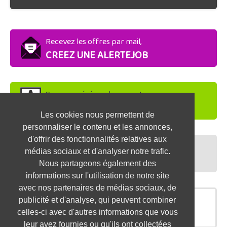
Recevez les offres par mail,
CREEZ UNE ALERTEJOB
Soyez repéré par les recruteurs,
DEPOSEZ VOTRE CV
Les cookies nous permettent de
personnaliser le contenu et les annonces,
d'offrir des fonctionnalités relatives aux
Préparez vos entretiens,
médias sociaux et d'analyser notre trafic.
TESTEZ-VOUS
Nous partageons également des
informations sur l'utilisation de notre site
avec nos partenaires de médias sociaux, de
publicité et d'analyse, qui peuvent combiner
OFFRES SIMILAIRES
celles-ci avec d'autres informations que vous
leur avez fournies ou qu'ils ont collectées