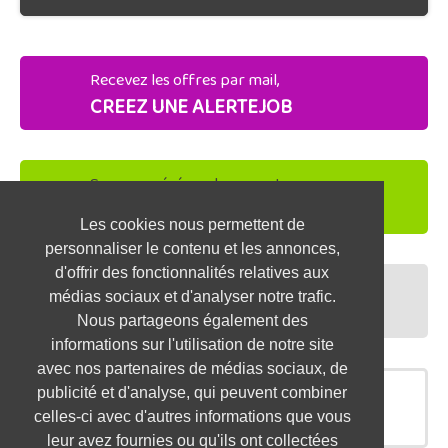
Recevez les offres par mail,
CREEZ UNE ALERTEJOB
Soyez repéré par les recruteurs,
DEPOSEZ VOTRE CV
Les cookies nous permettent de
personnaliser le contenu et les annonces,
d'offrir des fonctionnalités relatives aux
Préparez vos entretiens,
médias sociaux et d'analyser notre trafic.
TESTEZ-VOUS
Nous partageons également des
informations sur l'utilisation de notre site
avec nos partenaires de médias sociaux, de
publicité et d'analyse, qui peuvent combiner
OFFRES SIMILAIRES
celles-ci avec d'autres informations que vous
leur avez fournies ou qu'ils ont collectées