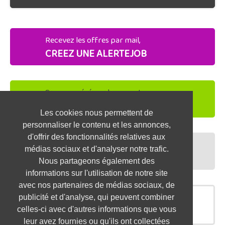
Recevez les offres par mail,
CREEZ UNE ALERTEJOB
Soyez repéré par les recruteurs,
DEPOSEZ VOTRE CV
Les cookies nous permettent de
personnaliser le contenu et les annonces,
d'offrir des fonctionnalités relatives aux
Préparez vos entretiens,
médias sociaux et d'analyser notre trafic.
TESTEZ-VOUS
Nous partageons également des
informations sur l'utilisation de notre site
avec nos partenaires de médias sociaux, de
publicité et d'analyse, qui peuvent combiner
OFFRES SIMILAIRES
celles-ci avec d'autres informations que vous
leur avez fournies ou qu'ils ont collectées