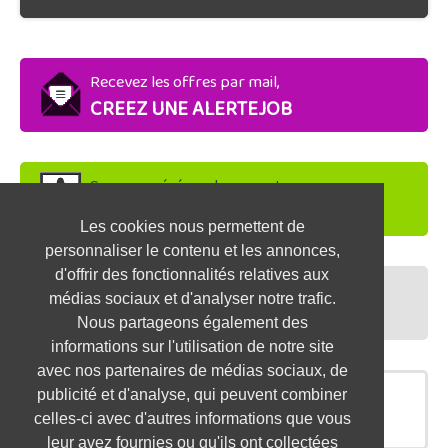
Recevez les offres par mail,
CREEZ UNE ALERTEJOB
Soyez repéré par les recruteurs,
DEPOSEZ VOTRE CV
Les cookies nous permettent de
personnaliser le contenu et les annonces,
d'offrir des fonctionnalités relatives aux
Préparez vos entretiens,
médias sociaux et d'analyser notre trafic.
TESTEZ-VOUS
Nous partageons également des
informations sur l'utilisation de notre site
avec nos partenaires de médias sociaux, de
publicité et d'analyse, qui peuvent combiner
OFFRES SIMILAIRES
celles-ci avec d'autres informations que vous
leur avez fournies ou qu'ils ont collectées