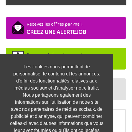
Recevez les offres par mail,
CREEZ UNE ALERTEJOB
Soyez repéré par les recruteurs,
DEPOSEZ VOTRE CV
Les cookies nous permettent de
personnaliser le contenu et les annonces,
d'offrir des fonctionnalités relatives aux
Préparez vos entretiens,
médias sociaux et d'analyser notre trafic.
TESTEZ-VOUS
Nous partageons également des
informations sur l'utilisation de notre site
avec nos partenaires de médias sociaux, de
publicité et d'analyse, qui peuvent combiner
OFFRES SIMILAIRES
celles-ci avec d'autres informations que vous
leur avez fournies ou qu'ils ont collectées