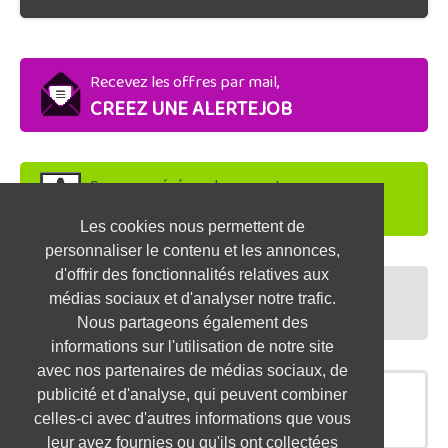
Recevez les offres par mail,
CREEZ UNE ALERTEJOB
Soyez repéré par les recruteurs,
DEPOSEZ VOTRE CV
Les cookies nous permettent de
personnaliser le contenu et les annonces,
d'offrir des fonctionnalités relatives aux
Préparez vos entretiens,
médias sociaux et d'analyser notre trafic.
TESTEZ-VOUS
Nous partageons également des
informations sur l'utilisation de notre site
avec nos partenaires de médias sociaux, de
publicité et d'analyse, qui peuvent combiner
OFFRES SIMILAIRES
celles-ci avec d'autres informations que vous
leur avez fournies ou qu'ils ont collectées