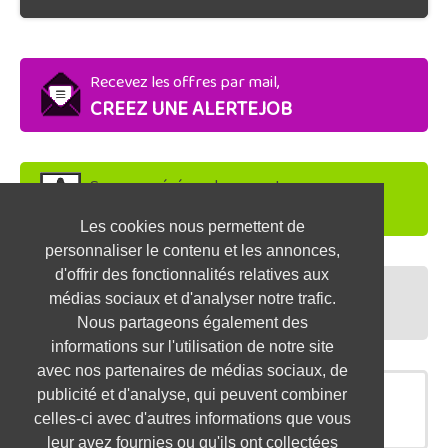
Recevez les offres par mail,
CREEZ UNE ALERTEJOB
Soyez repéré par les recruteurs,
DEPOSEZ VOTRE CV
Les cookies nous permettent de
personnaliser le contenu et les annonces,
d'offrir des fonctionnalités relatives aux
Préparez vos entretiens,
médias sociaux et d'analyser notre trafic.
TESTEZ-VOUS
Nous partageons également des
informations sur l'utilisation de notre site
avec nos partenaires de médias sociaux, de
publicité et d'analyse, qui peuvent combiner
OFFRES SIMILAIRES
celles-ci avec d'autres informations que vous
leur avez fournies ou qu'ils ont collectées