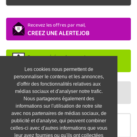
Recevez les offres par mail,
CREEZ UNE ALERTEJOB
Soyez repéré par les recruteurs,
DEPOSEZ VOTRE CV
Les cookies nous permettent de
personnaliser le contenu et les annonces,
d'offrir des fonctionnalités relatives aux
Préparez vos entretiens,
médias sociaux et d'analyser notre trafic.
TESTEZ-VOUS
Nous partageons également des
informations sur l'utilisation de notre site
avec nos partenaires de médias sociaux, de
publicité et d'analyse, qui peuvent combiner
OFFRES SIMILAIRES
celles-ci avec d'autres informations que vous
leur avez fournies ou qu'ils ont collectées