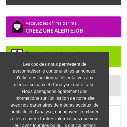
Recevez les offres par mail,
CREEZ UNE ALERTEJOB
Soyez repéré par les recruteurs,
DEPOSEZ VOTRE CV
Les cookies nous permettent de
personnaliser le contenu et les annonces,
d'offrir des fonctionnalités relatives aux
Préparez vos entretiens,
médias sociaux et d'analyser notre trafic.
TESTEZ-VOUS
Nous partageons également des
informations sur l'utilisation de notre site
avec nos partenaires de médias sociaux, de
publicité et d'analyse, qui peuvent combiner
OFFRES SIMILAIRES
celles-ci avec d'autres informations que vous
leur avez fournies ou qu'ils ont collectées