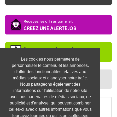
Recevez les offres par mail,
CREEZ UNE ALERTEJOB
Soyez repéré par les recruteurs,
DEPOSEZ VOTRE CV
Les cookies nous permettent de
personnaliser le contenu et les annonces,
d'offrir des fonctionnalités relatives aux
Préparez vos entretiens,
médias sociaux et d'analyser notre trafic.
TESTEZ-VOUS
Nous partageons également des
informations sur l'utilisation de notre site
avec nos partenaires de médias sociaux, de
publicité et d'analyse, qui peuvent combiner
OFFRES SIMILAIRES
celles-ci avec d'autres informations que vous
leur avez fournies ou qu'ils ont collectées