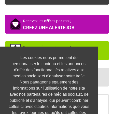
Recevez les offres par mail,
CREEZ UNE ALERTEJOB
Soyez repéré par les recruteurs,
DEPOSEZ VOTRE CV
Les cookies nous permettent de
personnaliser le contenu et les annonces,
d'offrir des fonctionnalités relatives aux
Préparez vos entretiens,
médias sociaux et d'analyser notre trafic.
TESTEZ-VOUS
Nous partageons également des
informations sur l'utilisation de notre site
avec nos partenaires de médias sociaux, de
publicité et d'analyse, qui peuvent combiner
OFFRES SIMILAIRES
celles-ci avec d'autres informations que vous
leur avez fournies ou qu'ils ont collectées