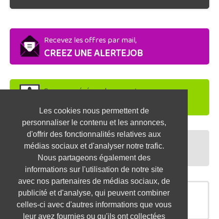
Recevez les offres par mail,
CREEZ UNE ALERTEJOB
Soyez repéré par les recruteurs,
DEPOSEZ VOTRE CV
Les cookies nous permettent de
personnaliser le contenu et les annonces,
d'offrir des fonctionnalités relatives aux
Préparez vos entretiens,
médias sociaux et d'analyser notre trafic.
TESTEZ-VOUS
Nous partageons également des
informations sur l'utilisation de notre site
avec nos partenaires de médias sociaux, de
publicité et d'analyse, qui peuvent combiner
OFFRES SIMILAIRES
celles-ci avec d'autres informations que vous
leur avez fournies ou qu'ils ont collectées