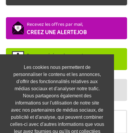
Recevez les offres par mail,
CREEZ UNE ALERTEJOB
Soyez repéré par les recruteurs,
DEPOSEZ VOTRE CV
Les cookies nous permettent de
personnaliser le contenu et les annonces,
d'offrir des fonctionnalités relatives aux
Préparez vos entretiens,
médias sociaux et d'analyser notre trafic.
TESTEZ-VOUS
Nous partageons également des
informations sur l'utilisation de notre site
avec nos partenaires de médias sociaux, de
publicité et d'analyse, qui peuvent combiner
OFFRES SIMILAIRES
celles-ci avec d'autres informations que vous
leur avez fournies ou qu'ils ont collectées