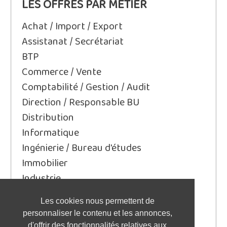
LES OFFRES PAR MÉTIER
Achat / Import / Export
Assistanat / Secrétariat
BTP
Commerce / Vente
Comptabilité / Gestion / Audit
Direction / Responsable BU
Distribution
Informatique
Ingénierie / Bureau d'études
Immobilier
Industrie
Juridique/Droit
Les cookies nous permettent de
Qualité / Sécurité / Environnement
personnaliser le contenu et les annonces,
Logistique / Transport
d'offrir des fonctionnalités relatives aux