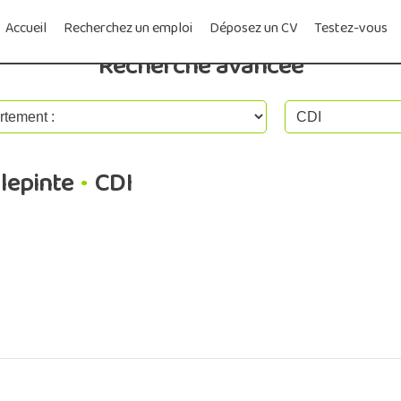
Accueil
Recherchez un emploi
Déposez un CV
Testez-vous
Recherche avancée
llepinte
•
CDI