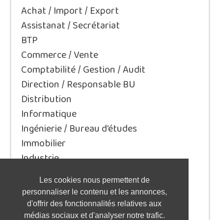
Achat / Import / Export
Assistanat / Secrétariat
BTP
Commerce / Vente
Comptabilité / Gestion / Audit
Direction / Responsable BU
Distribution
Informatique
Ingénierie / Bureau d'études
Immobilier
Industrie
Juridique/Droit
Les cookies nous permettent de
Qualité / Sécurité / Environnement
personnaliser le contenu et les annonces,
Logistique / Transport
d'offrir des fonctionnalités relatives aux
Marketing / Communication
médias sociaux et d'analyser notre trafic.