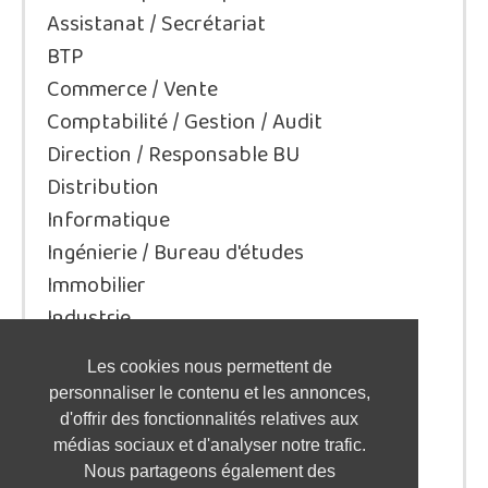
Assistanat / Secrétariat
BTP
Commerce / Vente
Comptabilité / Gestion / Audit
Direction / Responsable BU
Distribution
Informatique
Ingénierie / Bureau d'études
Immobilier
Industrie
Juridique/Droit
Les cookies nous permettent de
Qualité / Sécurité / Environnement
personnaliser le contenu et les annonces,
Logistique / Transport
d'offrir des fonctionnalités relatives aux
Marketing / Communication
médias sociaux et d'analyser notre trafic.
Nous partageons également des
Ressources Humaines