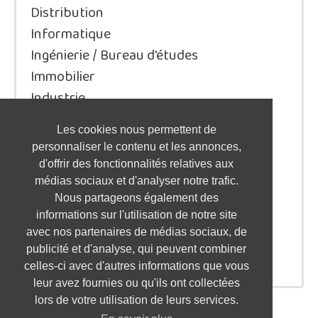
Distribution
Informatique
Ingénierie / Bureau d'études
Immobilier
Industrie
Juridique/Droit
Les cookies nous permettent de
Qualité / Sécurité / Environnement
personnaliser le contenu et les annonces,
Logistique / Transport
d'offrir des fonctionnalités relatives aux
Marketing / Communication
médias sociaux et d'analyser notre trafic.
Nous partageons également des
Ressources Humaines
informations sur l'utilisation de notre site
Restauration / Hôtellerie
avec nos partenaires de médias sociaux, de
Santé
publicité et d'analyse, qui peuvent combiner
Service à la personne / aux entreprises
celles-ci avec d'autres informations que vous
leur avez fournies ou qu'ils ont collectées
lors de votre utilisation de leurs services.