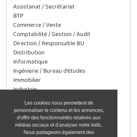
Assistanat / Secrétariat
BTP
Commerce / Vente
Comptabilité / Gestion / Audit
Direction / Responsable BU
Distribution
Informatique
Ingénierie / Bureau d'études
Immobilier
Industrie
Juridique/Droit
Les cookies nous permettent de
Qualité / Sécurité / Environnement
personnaliser le contenu et les annonces,
Logistique / Transport
d'offrir des fonctionnalités relatives aux
Marketing / Communication
médias sociaux et d'analyser notre trafic.
Nous partageons également des
Ressources Humaines