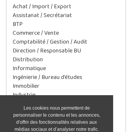
Achat / Import / Export
Assistanat / Secrétariat
BTP
Commerce / Vente
Comptabilité / Gestion / Audit
Direction / Responsable BU
Distribution
Informatique
Ingénierie / Bureau d'études
Immobilier
Industrie
Juridique/Droit
Les cookies nous permettent de
Qualité / Sécurité / Environnement
personnaliser le contenu et les annonces,
Logistique / Transport
d'offrir des fonctionnalités relatives aux
Marketing / Communication
médias sociaux et d'analyser notre trafic.