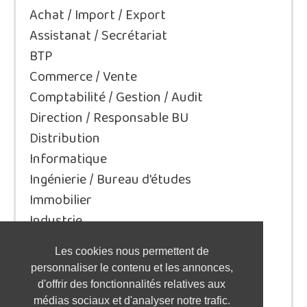
Achat / Import / Export
Assistanat / Secrétariat
BTP
Commerce / Vente
Comptabilité / Gestion / Audit
Direction / Responsable BU
Distribution
Informatique
Ingénierie / Bureau d'études
Immobilier
Industrie
Juridique/Droit
Les cookies nous permettent de
Qualité / Sécurité / Environnement
personnaliser le contenu et les annonces,
Logistique / Transport
d'offrir des fonctionnalités relatives aux
Marketing / Communication
médias sociaux et d'analyser notre trafic.