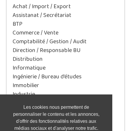
Achat / Import / Export
Assistanat / Secrétariat
BTP
Commerce / Vente
Comptabilité / Gestion / Audit
Direction / Responsable BU
Distribution
Informatique
Ingénierie / Bureau d'études
Immobilier
Industrie
Juridique/Droit
Les cookies nous permettent de
Qualité / Sécurité / Environnement
personnaliser le contenu et les annonces,
Logistique / Transport
d'offrir des fonctionnalités relatives aux
Marketing / Communication
médias sociaux et d'analyser notre trafic.