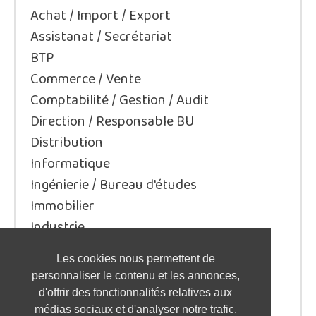
Achat / Import / Export
Assistanat / Secrétariat
BTP
Commerce / Vente
Comptabilité / Gestion / Audit
Direction / Responsable BU
Distribution
Informatique
Ingénierie / Bureau d'études
Immobilier
Industrie
Juridique/Droit
Les cookies nous permettent de
Qualité / Sécurité / Environnement
personnaliser le contenu et les annonces,
Logistique / Transport
d'offrir des fonctionnalités relatives aux
Marketing / Communication
médias sociaux et d'analyser notre trafic.