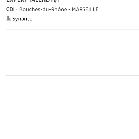
EXPERT TALEND H/F
CDI
•
Bouches-du-Rhône - MARSEILLE
Synanto