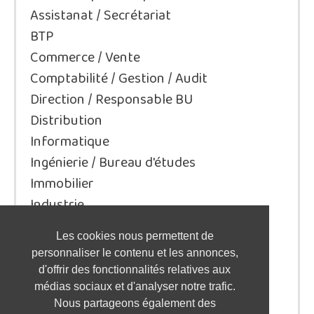
Assistanat / Secrétariat
BTP
Commerce / Vente
Comptabilité / Gestion / Audit
Direction / Responsable BU
Distribution
Informatique
Ingénierie / Bureau d'études
Immobilier
Industrie
Juridique/Droit
Les cookies nous permettent de
Qualité / Sécurité / Environnement
personnaliser le contenu et les annonces,
Logistique / Transport
d'offrir des fonctionnalités relatives aux
Marketing / Communication
médias sociaux et d'analyser notre trafic.
Nous partageons également des
Ressources Humaines