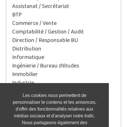
Assistanat / Secrétariat
BTP
Commerce / Vente
Comptabilité / Gestion / Audit
Direction / Responsable BU
Distribution
Informatique
Ingénierie / Bureau d'études
Immobilier
Industrie
Juridique/Droit
Les cookies nous permettent de
Qualité / Sécurité / Environnement
personnaliser le contenu et les annonces,
Logistique / Transport
d'offrir des fonctionnalités relatives aux
Marketing / Communication
médias sociaux et d'analyser notre trafic.
Nous partageons également des
Ressources Humaines