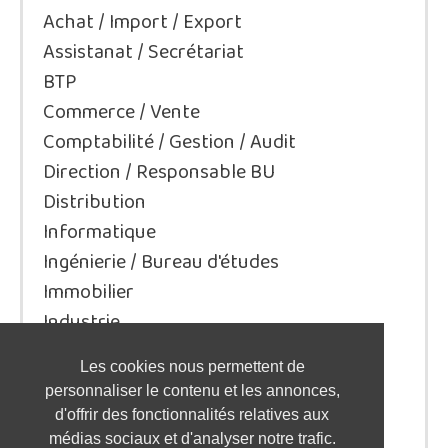
Achat / Import / Export
Assistanat / Secrétariat
BTP
Commerce / Vente
Comptabilité / Gestion / Audit
Direction / Responsable BU
Distribution
Informatique
Ingénierie / Bureau d'études
Immobilier
Industrie
Juridique/Droit
Les cookies nous permettent de
Qualité / Sécurité / Environnement
personnaliser le contenu et les annonces,
Logistique / Transport
d'offrir des fonctionnalités relatives aux
Marketing / Communication
médias sociaux et d'analyser notre trafic.