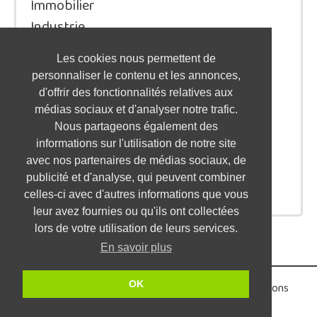
Immobilier
Industrie
Juridique/Droit
Les cookies nous permettent de
Qualité / Sécurité / Environnement
personnaliser le contenu et les annonces,
Logistique / Transport
d'offrir des fonctionnalités relatives aux
Marketing / Communication
médias sociaux et d'analyser notre trafic.
Nous partageons également des
Ressources Humaines
informations sur l'utilisation de notre site
Restauration / Hôtellerie
avec nos partenaires de médias sociaux, de
Santé
publicité et d'analyse, qui peuvent combiner
Service à la personne / aux entreprises
celles-ci avec d'autres informations que vous
leur avez fournies ou qu'ils ont collectées
lors de votre utilisation de leurs services.
En savoir plus
OK
Partenaires
•
Parrainage
•
Nous contacter
•
Mentions
légales
•
©2026 PMEjob.fr