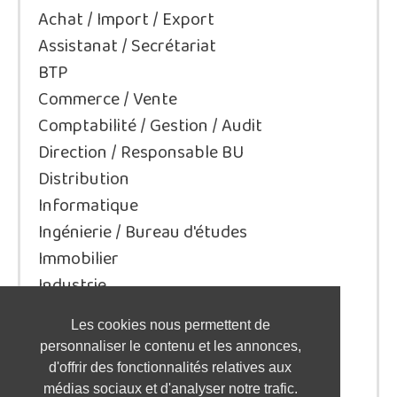
Achat / Import / Export
Assistanat / Secrétariat
BTP
Commerce / Vente
Comptabilité / Gestion / Audit
Direction / Responsable BU
Distribution
Informatique
Ingénierie / Bureau d'études
Immobilier
Industrie
Juridique/Droit
Les cookies nous permettent de
Qualité / Sécurité / Environnement
personnaliser le contenu et les annonces,
Logistique / Transport
d'offrir des fonctionnalités relatives aux
Marketing / Communication
médias sociaux et d'analyser notre trafic.