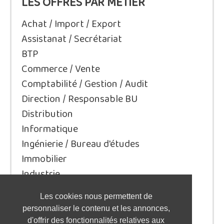
LES OFFRES PAR MÉTIER
Achat / Import / Export
Assistanat / Secrétariat
BTP
Commerce / Vente
Comptabilité / Gestion / Audit
Direction / Responsable BU
Distribution
Informatique
Ingénierie / Bureau d'études
Immobilier
Industrie
Juridique/Droit
Les cookies nous permettent de
Qualité / Sécurité / Environnement
personnaliser le contenu et les annonces,
Logistique / Transport
d'offrir des fonctionnalités relatives aux