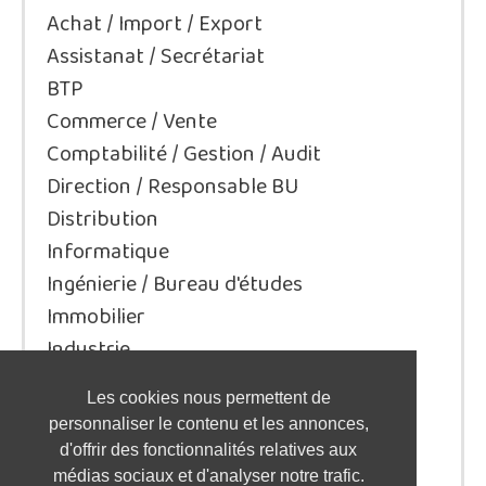
Achat / Import / Export
Assistanat / Secrétariat
BTP
Commerce / Vente
Comptabilité / Gestion / Audit
Direction / Responsable BU
Distribution
Informatique
Ingénierie / Bureau d'études
Immobilier
Industrie
Juridique/Droit
Les cookies nous permettent de
Qualité / Sécurité / Environnement
personnaliser le contenu et les annonces,
Logistique / Transport
d'offrir des fonctionnalités relatives aux
Marketing / Communication
médias sociaux et d'analyser notre trafic.