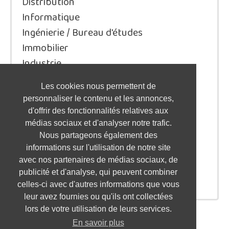
Distribution
Informatique
Ingénierie / Bureau d'études
Immobilier
Industrie
Juridique/Droit
Les cookies nous permettent de
Qualité / Sécurité / Environnement
personnaliser le contenu et les annonces,
Logistique / Transport
d'offrir des fonctionnalités relatives aux
Marketing / Communication
médias sociaux et d'analyser notre trafic.
Nous partageons également des
Ressources Humaines
informations sur l'utilisation de notre site
Restauration / Hôtellerie
avec nos partenaires de médias sociaux, de
Santé
publicité et d'analyse, qui peuvent combiner
Service à la personne / aux entreprises
celles-ci avec d'autres informations que vous
leur avez fournies ou qu'ils ont collectées
lors de votre utilisation de leurs services.
En savoir plus