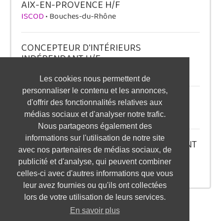
AIX-EN-PROVENCE H/F
ISCOD
• Bouches-du-Rhône
CONCEPTEUR D'INTÉRIEURS
INDÉPENDANT H/F
ME AND MY BOSS
• Alpes-de-Haute-Provence
Les cookies nous permettent de
personnaliser le contenu et les annonces,
ALTERNANCE VENDEUR - ROUEN H/F
d'offrir des fonctionnalités relatives aux
ISCOD
• Seine-Maritime
médias sociaux et d'analyser notre trafic.
Nous partageons également des
informations sur l'utilisation de notre site
TECHNICO COMMERCIAL AMÉNAGEMENT
avec nos partenaires de médias sociaux, de
VL INDUSTRIELS H/F
publicité et d'analyse, qui peuvent combiner
ALTI CARRIERES
• Haute-Loire
celles-ci avec d'autres informations que vous
leur avez fournies ou qu'ils ont collectées
lors de votre utilisation de leurs services.
En savoir plus