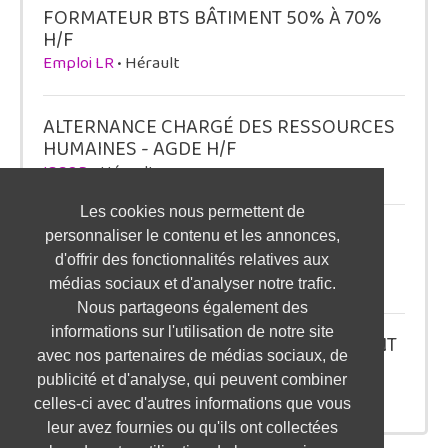
FORMATEUR BTS BÂTIMENT 50% À 70%
H/F
Emploi LR
• Hérault
ALTERNANCE CHARGÉ DES RESSOURCES
HUMAINES - AGDE H/F
ISCOD
• Hérault
Les cookies nous permettent de
ALTERNANCE CHARGÉ(E) DE
personnaliser le contenu et les annonces,
RECRUTEMENT - PARIS H/F
d'offrir des fonctionnalités relatives aux
ISCOD
• Paris
médias sociaux et d'analyser notre trafic.
Nous partageons également des
informations sur l'utilisation de notre site
ALTERNANCE CHARGÉ DE RECRUTEMENT
avec nos partenaires de médias sociaux, de
- STRASBOURG H/F
publicité et d'analyse, qui peuvent combiner
ISCOD
• Bas-Rhin
celles-ci avec d'autres informations que vous
leur avez fournies ou qu'ils ont collectées