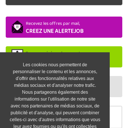
Recevez les offres par mail,
CREEZ UNE ALERTEJOB
Soyez repéré par les recruteurs,
DEPOSEZ VOTRE CV
Les cookies nous permettent de
personnaliser le contenu et les annonces,
d'offrir des fonctionnalités relatives aux
Préparez vos entretiens,
médias sociaux et d'analyser notre trafic.
TESTEZ-VOUS
Nous partageons également des
informations sur l'utilisation de notre site
avec nos partenaires de médias sociaux, de
publicité et d'analyse, qui peuvent combiner
OFFRES SIMILAIRES
celles-ci avec d'autres informations que vous
leur avez fournies ou qu'ils ont collectées