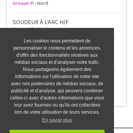
Groupe IP
• Nord
SOUDEUR À L'ARC H/F
Groupe IP
• Nord
Les cookies nous permettent de
ALTERNANCE ASSISTANT(E) RH EN
personnaliser le contenu et les annonces,
ALTERNANCE - SAINT-SAUVEUR H/F
d'offrir des fonctionnalités relatives aux
ISCOD
• Isère
médias sociaux et d'analyser notre trafic.
Nous partageons également des
informations sur l'utilisation de notre site
ALTERNANCE ASSISTANT(E) RH -
avec nos partenaires de médias sociaux, de
SEPTEMBRE 2026 - BIGANOS H/F
publicité et d'analyse, qui peuvent combiner
ISCOD
• Gironde
celles-ci avec d'autres informations que vous
leur avez fournies ou qu'ils ont collectées
lors de votre utilisation de leurs services.
En savoir plus