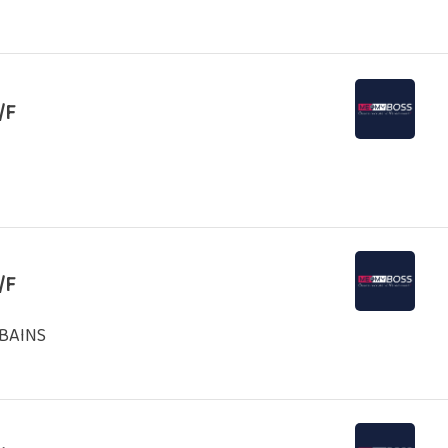
/F
/F
-BAINS