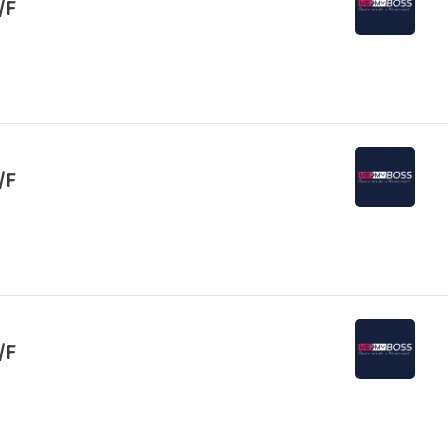
/F
/F
/F