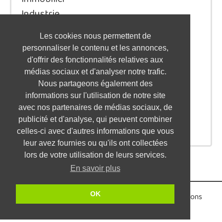
Industrie
Juridique/Droit
Les cookies nous permettent de
Qualité / Sécurité / Environnement
personnaliser le contenu et les annonces,
Logistique / Transport
d'offrir des fonctionnalités relatives aux
Marketing / Communication
médias sociaux et d'analyser notre trafic.
Nous partageons également des
Ressources Humaines
informations sur l'utilisation de notre site
Restauration / Hôtellerie
avec nos partenaires de médias sociaux, de
Santé
publicité et d'analyse, qui peuvent combiner
Service à la personne / aux entreprises
celles-ci avec d'autres informations que vous
leur avez fournies ou qu'ils ont collectées
lors de votre utilisation de leurs services.
En savoir plus
OK
Partenaires
•
Parrainage
•
Nous contacter
•
Mentions
légales
•
©2026 PMEjob.fr