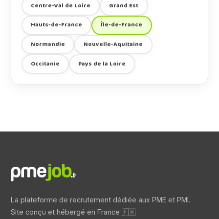
Centre-Val de Loire
Grand Est
Hauts-de-France
Île-de-France
Normandie
Nouvelle-Aquitaine
Occitanie
Pays de la Loire
La plateforme de recrutement dédiée aux PME et PMI.
Site conçu et hébergé en France 🇫🇷