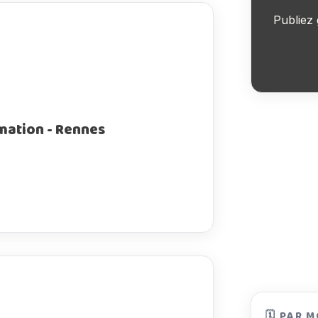
Publiez 
rmation - Rennes
🗓️ PAR 