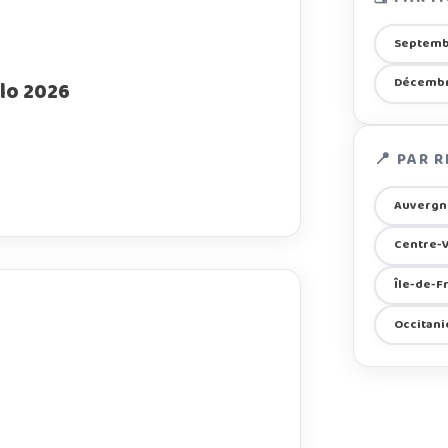
Septemb
Décembr
lo 2026
📍 PAR 
Auvergn
Centre-V
Île-de-F
Occitani