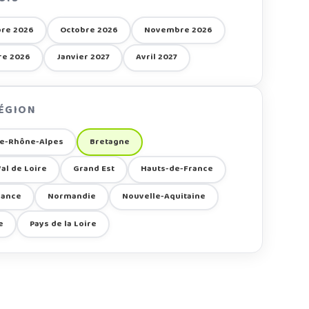
re 2026
Octobre 2026
Novembre 2026
e 2026
Janvier 2027
Avril 2027
RÉGION
e-Rhône-Alpes
Bretagne
al de Loire
Grand Est
Hauts-de-France
rance
Normandie
Nouvelle-Aquitaine
e
Pays de la Loire