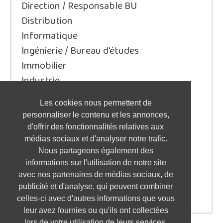
Direction / Responsable BU
Distribution
Informatique
Ingénierie / Bureau d'études
Immobilier
Industrie
Juridique/Droit
Les cookies nous permettent de
Qualité / Sécurité / Environnement
personnaliser le contenu et les annonces,
Logistique / Transport
d'offrir des fonctionnalités relatives aux
Marketing / Communication
médias sociaux et d'analyser notre trafic.
Nous partageons également des
Ressources Humaines
informations sur l'utilisation de notre site
Restauration / Hôtellerie
avec nos partenaires de médias sociaux, de
Santé
publicité et d'analyse, qui peuvent combiner
Service à la personne / aux entreprises
celles-ci avec d'autres informations que vous
leur avez fournies ou qu'ils ont collectées
lors de votre utilisation de leurs services.