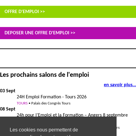
OFFRE D'EMPLOI >>
DEPOSER UNE OFFRE D'EMPLOI >>
Les prochains salons de l'emploi
en savoir plus...
03 Sept
24H Emploi Formation - Tours 2026
TOURS
• Palais des Congrès Tours
08 Sept
24h pour l’Emploi et la Formation – Angers 8 septembre
2026
ANGERS
• Centre de Congrès Jean Monnier – Destination Angers
Les cookies nous permettent de
08 Sept